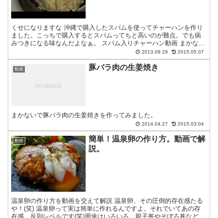
くせになりますな 沖縄で購入したスパムを使ってチャーハンを作り
ました。こっちで購入するとスパムってちと高いのが難点。でも病
みつきになる味なんだよなぁ。 スパム入りチャーハン動画 まかない
で作ったのでいろいろとアバウトな感じで作っていますので...
2013.09.29
2015.05.07
豚バラ肉の生姜焼き
動画
まかないで豚バラ肉の生姜焼きを作ってみました。
2014.04.27
2015.03.04
簡単！温泉卵の作り方。動画で解
動画
説。
温泉卵の作り方を動画を交えて解説 温泉卵、その圧倒的存在感たる
や！(笑) 温泉卵って実は簡単に作れるんですよ。それでいてあの存
在感、反則レベルです(笑)用途はいろいろ。親子丼やそぼろ丼などの