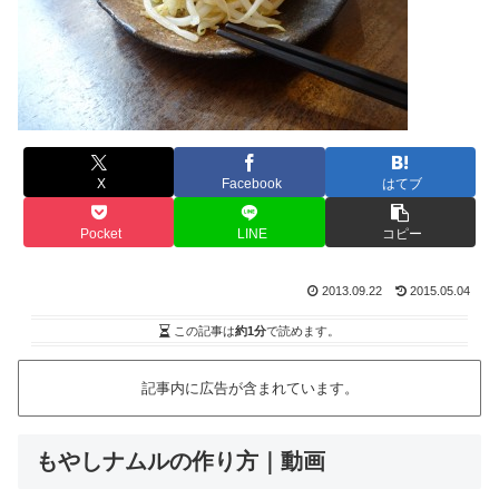
X
Facebook
はてブ
Pocket
LINE
コピー
2013.09.22
2015.05.04
この記事は
約1分
で読めます。
記事内に広告が含まれています。
もやしナムルの作り方｜動画