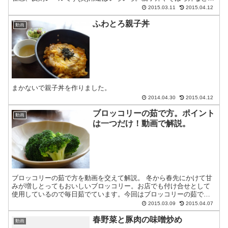
丼ものに乗せたり、サラダやパスタに乗せたりと、それ...
2015.03.11
2015.04.12
ふわとろ親子丼
動画
まかないで親子丼を作りました。
2014.04.30
2015.04.12
ブロッコリーの茹で方。ポイント
動画
は一つだけ！動画で解説。
ブロッコリーの茹で方を動画を交えて解説。 冬から春先にかけて甘
みが増しとってもおいしいブロッコリー。お店でも付け合せとして
使用しているので毎日茹でています。今回はブロッコリーの茹で方
を解説したいと思います。大切なのは茹で上げたあと。ポイント...
2015.03.09
2015.04.07
春野菜と豚肉の味噌炒め
動画